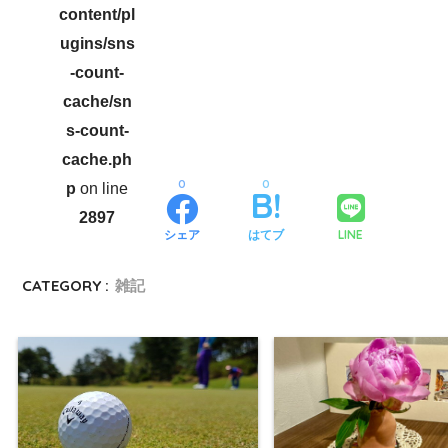
content/pl
ugins/sns
-count-
cache/sn
s-count-
cache.ph
0
0
p
on line
2897
LINE
シェア
はてブ
CATEGORY :
雑記