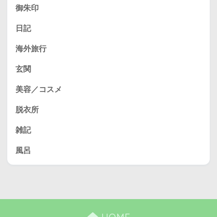
御朱印
日記
海外旅行
玄関
美容／コスメ
脱衣所
雑記
風呂