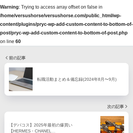
Warning
: Trying to access array offset on false in
/home/versushorse/versushorse.com/public_html/wp-
content/plugins/pryc-wp-add-custom-content-to-bottom-of-
post/pryc-wp-add-custom-content-to-bottom-of-post.php
on line
60
前の記事
転職活動まとめ＆備忘録(2024年8月〜9月)
次の記事
【デパコス】2025年最初の爆買い
【HERMES・CHANEL…