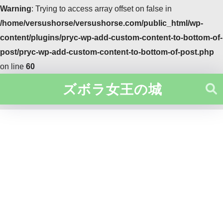
Warning
: Trying to access array offset on false in
/home/versushorse/versushorse.com/public_html/wp-
content/plugins/pryc-wp-add-custom-content-to-bottom-of-
post/pryc-wp-add-custom-content-to-bottom-of-post.php
on line
60
ズボラ女王の城