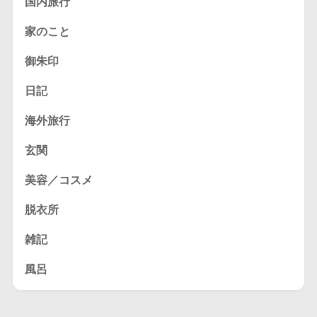
国内旅行
家のこと
御朱印
日記
海外旅行
玄関
美容／コスメ
脱衣所
雑記
風呂