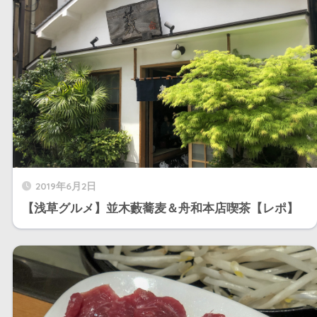
2019年6月2日
【浅草グルメ】並木藪蕎麦＆舟和本店喫茶【レポ】