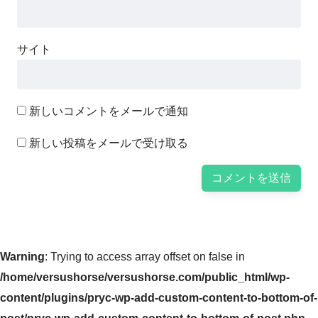
サイト
新しいコメントをメールで通知
新しい投稿をメールで受け取る
Warning
: Trying to access array offset on false in
/home/versushorse/versushorse.com/public_html/wp-
content/plugins/pryc-wp-add-custom-content-to-bottom-of-