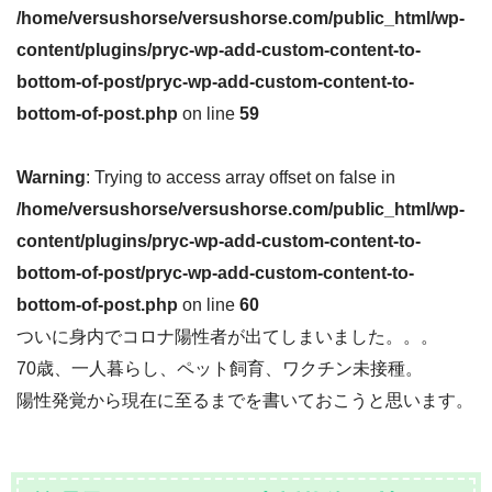
/home/versushorse/versushorse.com/public_html/wp-
content/plugins/pryc-wp-add-custom-content-to-
bottom-of-post/pryc-wp-add-custom-content-to-
bottom-of-post.php
on line
59
Warning
: Trying to access array offset on false in
/home/versushorse/versushorse.com/public_html/wp-
content/plugins/pryc-wp-add-custom-content-to-
bottom-of-post/pryc-wp-add-custom-content-to-
bottom-of-post.php
on line
60
ついに身内でコロナ陽性者が出てしまいました。。。
70歳、一人暮らし、ペット飼育、ワクチン未接種。
陽性発覚から現在に至るまでを書いておこうと思います。