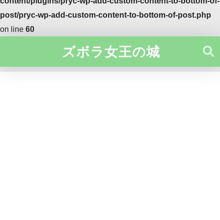
content/plugins/pryc-wp-add-custom-content-to-bottom-of-
post/pryc-wp-add-custom-content-to-bottom-of-post.php
on line
60
ズボラ女王の城