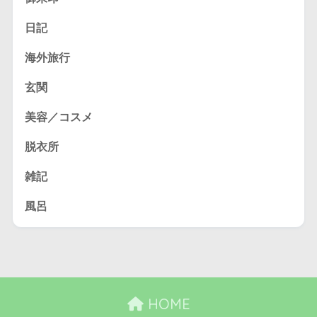
日記
海外旅行
玄関
美容／コスメ
脱衣所
雑記
風呂
HOME