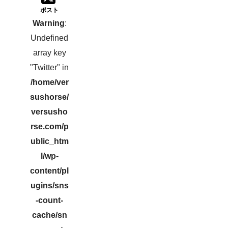
ポスト
Warning
:
Undefined
array key
"Twitter" in
/home/ver
sushorse/
versusho
rse.com/p
ublic_htm
l/wp-
content/pl
ugins/sns
-count-
cache/sn