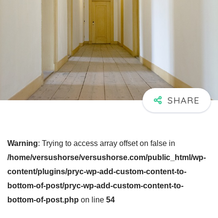
Warning
: Trying to access array offset on false in
/home/versushorse/versushorse.com/public_html/wp-
content/plugins/pryc-wp-add-custom-content-to-
bottom-of-post/pryc-wp-add-custom-content-to-
bottom-of-post.php
on line
54