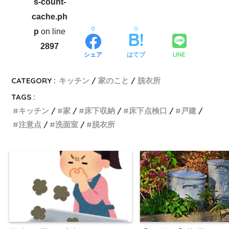
s-count-
cache.ph
0
0
p
on line
2897
LINE
シェア
はてブ
CATEGORY :
キッチン
家のこと
脱衣所
TAGS :
キッチン
家
床下収納
床下点検口
戸建
注意点
洗面室
脱衣所