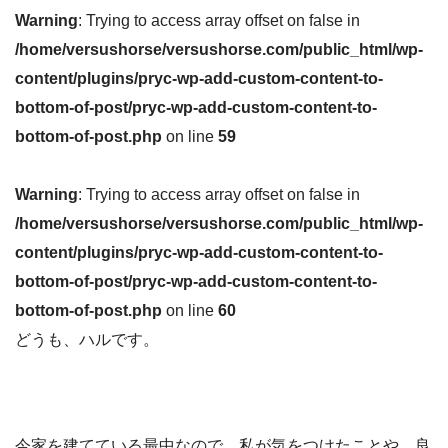
Warning
: Trying to access array offset on false in
/home/versushorse/versushorse.com/public_html/wp-
content/plugins/pryc-wp-add-custom-content-to-
bottom-of-post/pryc-wp-add-custom-content-to-
bottom-of-post.php
on line
59
Warning
: Trying to access array offset on false in
/home/versushorse/versushorse.com/public_html/wp-
content/plugins/pryc-wp-add-custom-content-to-
bottom-of-post/pryc-wp-add-custom-content-to-
bottom-of-post.php
on line
60
どうも、ハルです。
今家を建てている最中なので、私が気をつけたことや、良