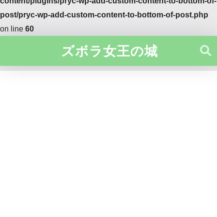
content/plugins/pryc-wp-add-custom-content-to-bottom-of-
post/pryc-wp-add-custom-content-to-bottom-of-post.php
on line
60
ズボラ女王の城