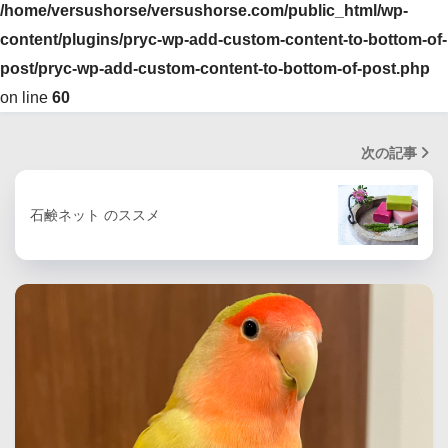
/home/versushorse/versushorse.com/public_html/wp-
content/plugins/pryc-wp-add-custom-content-to-bottom-of-
post/pryc-wp-add-custom-content-to-bottom-of-post.php
on line
60
次の記事
石鹸ネット のススメ