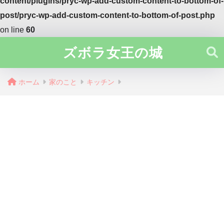
content/plugins/pryc-wp-add-custom-content-to-bottom-of-
post/pryc-wp-add-custom-content-to-bottom-of-post.php
on line
60
ズボラ女王の城
ホーム
家のこと
キッチン