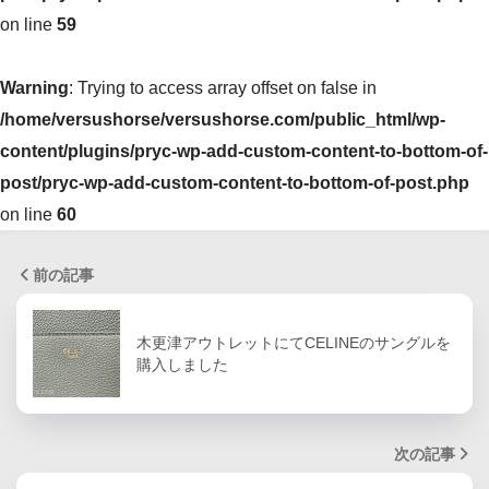
on line
59
Warning
: Trying to access array offset on false in
/home/versushorse/versushorse.com/public_html/wp-
content/plugins/pryc-wp-add-custom-content-to-bottom-of-
post/pryc-wp-add-custom-content-to-bottom-of-post.php
on line
60
前の記事
木更津アウトレットにてCELINEのサングルを
購入しました
次の記事