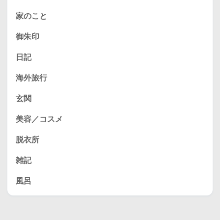
家のこと
御朱印
日記
海外旅行
玄関
美容／コスメ
脱衣所
雑記
風呂