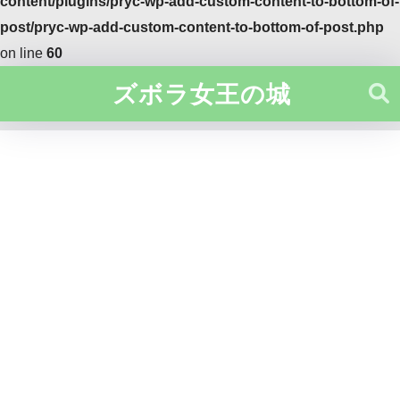
content/plugins/pryc-wp-add-custom-content-to-bottom-of-
post/pryc-wp-add-custom-content-to-bottom-of-post.php
on line
60
ズボラ女王の城